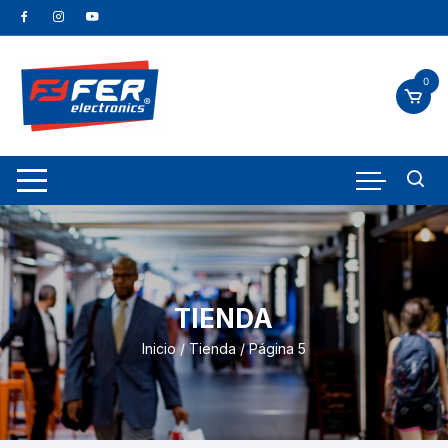
0
TIENDA
Inicio
/
Tienda
/ Página 5