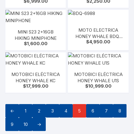
$
6,999.00
$
2,250.00
WHALE NM1
HONEY WHALE BDQ-
916
MOTO ELECTRICA
MINI S23 2+16GB
HONEY WHALE BDQ-
HIKING MINIPHONE
$
4,950.00
6988
$
1,600.00
MOTOBICI ELÉCTRICA
MOTOBICI ELÉCTRICA
HONEY WHALE KC
HONEY WHALE U1S
$
17,999.00
$
10,999.00
←
1
2
3
4
5
6
7
8
9
10
→