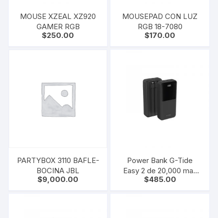
MOUSE XZEAL XZ920
MOUSEPAD CON LUZ
GAMER RGB
RGB 18-7080
$
250.00
$
170.00
PARTYBOX 3110 BAFLE-
Power Bank G-Tide
BOCINA JBL
Easy 2 de 20,000 mah
$
9,000.00
$
485.00
carga rápida