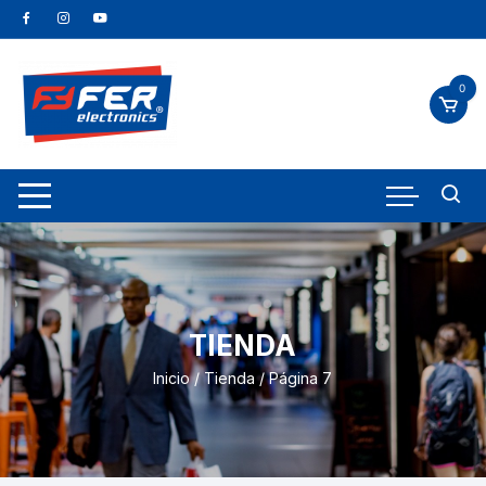
0
TIENDA
Inicio
/
Tienda
/ Página 7