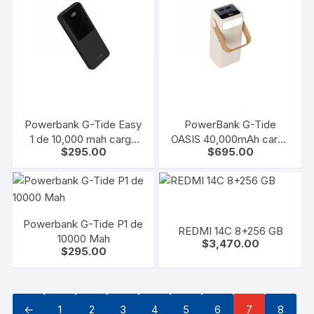
Powerbank G-Tide Easy
PowerBank G-Tide
1 de 10,000 mah carga
OASIS 40,000mAh carga
$
295.00
$
695.00
rápida
rápida y lámpara
Powerbank G-Tide P1 de
REDMI 14C 8+256 GB
10000 Mah
$
3,470.00
$
295.00
←
1
2
3
4
5
6
7
8