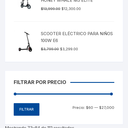
HONEY WHALE M5 ELITE
$
13,999.00
$
12,300.00
SCOOTER ELÉCTRICO PARA NIÑOS
100W E6
$
3,799.00
$
3,299.00
FILTRAR POR PRECIO
Precio:
$60
—
$27,000
FILTRAR
Mostrando 73–84 de 112 resultados