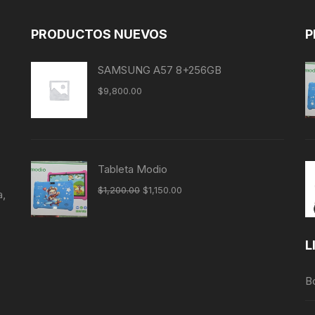
PRODUCTOS NUEVOS
P
SAMSUNG A57 8+256GB
$
9,800.00
Tableta Modio
$
1,200.00
$
1,150.00
a,
L
B