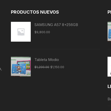
PRODUCTOS NUEVOS
P
SAMSUNG A57 8+256GB
$
9,800.00
Tableta Modio
$
1,200.00
$
1,150.00
a,
L
B