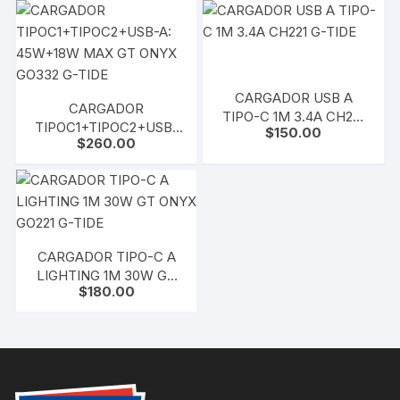
CARGADOR USB A
CARGADOR
TIPO-C 1M 3.4A CH221
TIPOC1+TIPOC2+USB-
$
150.00
G-TIDE
$
260.00
A: 45W+18W MAX GT
ONYX GO332 G-TIDE
CARGADOR TIPO-C A
LIGHTING 1M 30W GT
$
180.00
ONYX GO221 G-TIDE